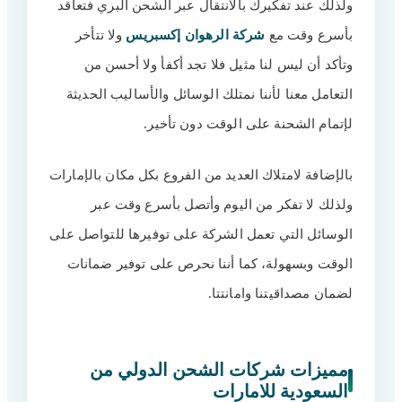
ولذلك عند تفكيرك بالانتقال عبر الشحن البري فتعاقد
السعودية إلى الإمارات
بأسرع وقت مع
شركة الرهوان إكسبريس
ولا تتأخر
مقدمة من: الرهوان إكسبريس للشحن
24
الدولي
وتأكد أن ليس لنا مثيل فلا تجد أكفأ ولا أحسن من
جميع الأسعار تشمل:
25
التعامل معنا لأننا نمتلك الوسائل والأساليب الحديثة
ملاحظات هامة:
26
لإتمام الشحنة على الوقت دون تأخير.
تواصلوا معنا الآن
27
بالإضافة لامتلاك العديد من الفروع بكل مكان بالإمارات
أسئلة شائعة
28
ولذلك لا تفكر من اليوم وأتصل بأسرع وقت عبر
الوسائل التي تعمل الشركة على توفيرها للتواصل على
الوقت وبسهولة، كما أننا نحرص على توفير ضمانات
لضمان مصداقيتنا وامانتتا.
مميزات شركات الشحن الدولي من
السعودية للامارات