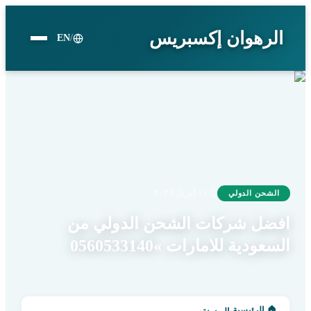
الرهوان إكسبريس
EN
/
🗓
١١ أبريل ٢٠٢٦
الشحن الدولي
افضل شركات الشحن الدولي من
السعودية للامارات »0560533140
🏠
الرئيسية
›
›