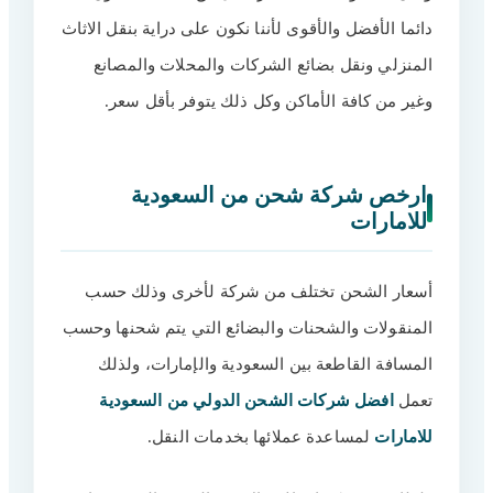
خطوات شركة شحن من السعودية
14
دائما الأفضل والأقوى لأننا نكون على دراية بنقل الاثاث
للامارات
المنزلي ونقل بضائع الشركات والمحلات والمصانع
خدمات شركة نقل عفش من السعودية
15
للامارات
وغير من كافة الأماكن وكل ذلك يتوفر بأقل سعر.
نقل العفش
16
تغليف العفش
17
ارخص شركة شحن من السعودية
للامارات
فك وتركيب العفش
18
تخزين الأثاث
19
أسعار الشحن تختلف من شركة لأخرى وذلك حسب
نقل الاثاث خارج السعودية
20
المنقولات والشحنات والبضائع التي يتم شحنها وحسب
سعر شركات الشحن من السعودية
21
المسافة القاطعة بين السعودية والإمارات، ولذلك
للامارات
تعمل
افضل شركات الشحن الدولي من السعودية
أرقام شركات الشحن الدولي من السعودية
22
للامارات
للامارات
لمساعدة عملائها بخدمات النقل.
🚛📦أسعار شحن الأثاث والبضائع من
23