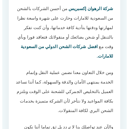
مميزات شركات الشحن الدولي من
3
السعودية للامارات
شركة الرهوان إكسبريس
من أحسن الشركات بالشحن
كوادر متخصصة بالتعامل مع العفش
4
من السعودية للامارات وحازت على شهرة واسعة نظرا
لمهارتها ودقتها بتأدية كافة خدماتها، وأن كنت تفكر
سيارات متخصصة للشحن
5
بالتنقل أو شحن بضائعك أو منقولاتك فتعاقد فورا وبأي
التخلص من الإجراءات وتوفير ضمان
6
وقت مع
افضل شركات الشحن الدولي من السعودية
أسعار رخيصة وخصومات
7
للامارات.
خدمة عملاء متاحة طوال الوقت
8
أحدث المعدات
9
ومن خلال التعاون معنا نضمن عملية النقل وإتمام
الخدمة بمنتهى الأمان والدقة والسهولة، كما أننا نساعد
شركة شحن بري من السعودية للامارات
10
العميل بالتخليص الجمركي للشحنة على الوقت ونلتزم
أفضل شركة شحن داخل السعودية
11
بكافة المواعيد ولا نتأخر لأن الشركة متميزة بخدمات
سيارات شحن من السعودية للامارات
12
الشحن البري لكافة المنقولات.
شركات شحن من السعودية للامارات مع
13
الضمان
والآن عند تواصلك بنا لا تردد بل ثق تماما أننا نكون