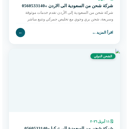
شركة شحن من السعودية الى الاردن »0560533140
شركة شحن من السعودية إلى الأردن تقدم خدمات موثوقة
وسريعة، شحن بري وجوي مع تخليص جمركي وتتبع مباشر
وتوصيل حتى باب المستلم. احجز الآن بسهولة.
←
اقرأ المزيد
←
الشحن الدولي
🗓
١١ أبريل ٢٠٢٦
شركة شحن من السعودية الى تركيا »0560533140