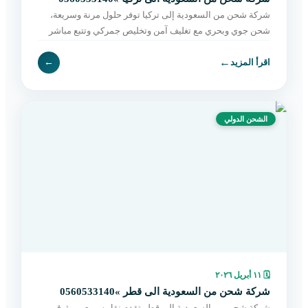
شركة شحن من السعودية إلى تركيا توفر حلول مرنة وسريعة،
شحن جوي وبحري مع تغليف آمن وتخليص جمركي وتتبع مباشر
حتى التسليم. احجز الآن بسهولة.
←
اقرأ المزيد
←
الشحن الدولي
🗓
١١ أبريل ٢٠٢٦
شركة شحن من السعودية الى قطر »0560533140
شركة شحن من السعودية إلى قطر تقدم نقل سريع وموثوق،