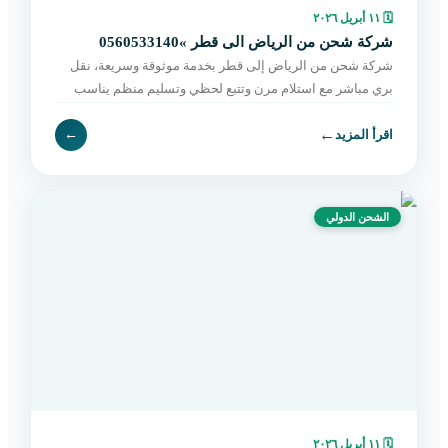
🗓
١١ أبريل ٢٠٢٦
شركة شحن من الرياض الى قطر »0560533140
شركة شحن من الرياض إلى قطر بخدمة موثوقة وسريعة، نقل
بري مباشر مع استلام مرن وتتبع لحظي وتسليم منظم يناسب
الأفراد والتجار. احجز شحنتك الآن.
←
اقرأ المزيد
←
الشحن الدولي
🗓
١١ أبريل ٢٠٢٦