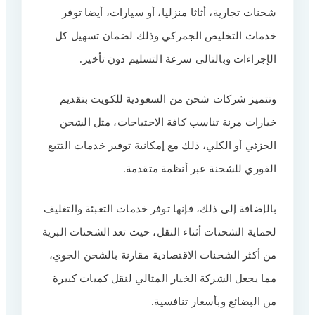
شحنات تجارية، أثاثا منزليا، أو سيارات، أيضا توفر
التأمين المتكامل على الشحنات
3
خدمات التخليص الجمركي وذلك لضمان تسهيل كل
توصيل سريع وسعر مناسب
4
الإجراءات وبالتالى سرعة التسليم دون تأخير.
تقنيات حديثة لمراقبة الشحنة
5
وتتميز شركات شحن من السعودية للكويت بتقديم
خدمة متكاملة 24 ساعة
6
خيارات مرنة تناسب كافة الاحتياجات، مثل الشحن
اسعار افضل شركة نقل عفش من
7
الجزئي أو الكلي، ذلك مع إمكانية توفير خدمات التتبع
السعودية للكويت
الفوري للشحنة عبر أنظمة متقدمة.
شركات شحن السيارات من السعودية إلى
8
الكويت
بالإضافة إلى ذلك، فإنها توفر خدمات التعبئة والتغليف
عوامل اختيار أفضل شركة شحن بري من
9
السعودية للكويت
لحماية الشحنات أثناء النقل، حيث تعد الشحنات البرية
الخبرة الكافية لراحة العميل
10
من أكثر الشحنات الاقتصادية مقارنة بالشحن الجوي،
مما يجعل الشركة الخيار المثالي لنقل كميات كبيرة
تقييمات العملاء السابقة
11
من البضائع وبأسعار تنافسية.
التأمين على الشحنات
12