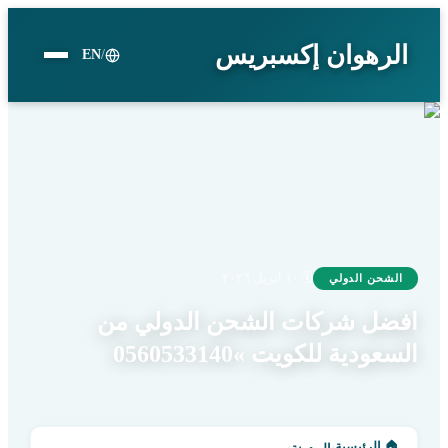
الرهوان إكسبريس
EN
/
🗓
١٠ أبريل ٢٠٢٦
الشحن الدولي
افضل شركات الشحن الدولي من
السعودية للكويت »0560533140
🏠
الرئيسية
›
›