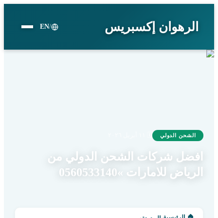
الرهوان إكسبريس
EN
/
🗓
١١ أبريل ٢٠٢٦
الشحن الدولي
افضل شركات الشحن الدولي من
الرياض للامارات »0560533140
🏠
الرئيسية
›
›