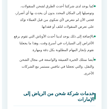
كما يوجد لدى شركتنا أحدث الطرق لشحن المنقولات،
خدمة عملاء ممتازة
7
وتوصيلها إلى المكان المحدد بدون أن يحدث بها أي أضرار،
التسعير التنافسي لشحن البضائع
8
فحتى الآن لم نتعرض لأي شكوى من قبل العملاء تؤكد
على تعرض المنقولات لتلف أو فقدانها.
ارخص شركات الشحن من الرياض
9
للإمارات
بالإضافة إلى ذلك يوجد لدينا أحدث الأوناش التي تقوم برفع
شحن بضائع من الرياض إلى الإمارات
10
الأغراض إلى السيارات في أسرع وقت، وهذا ما يجعلنا
نقوم بإنجاز المهام المطلوبة بكل دقة ومهارة.
أدوات تغليف شركة نقل عفش من الرياض
11
إلى الإمارات
أيضا نمتلك الخبرة العميقة والواسعة في مجال الشحن
أكياس فقاعات
12
والنقل، والتي تجعلنا في تنافس مستمر مع الشركات
الأخرى.
كراتين تغليف الأثاث
13
مواد تغليف فلين
14
شرائط لاصقة
15
خدمات شركة شحن من الرياض إلى
الإمارات
شحن بري من الرياض إلى الإمارات
16