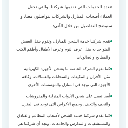
أفضل شركة نقل أثاث من الرياض إلى
17
تتعدد الخدمات التي تقدمها شركتنا، والتي تجعل
الإمارات
العملاء أصحاب المنازل والشركات يتواصلون معنا، و
شحن سريع من الرياض إلى الإمارات
18
سنوضح التفاصيل من خلال الآتي:
خطوات شركة شحن من الرياض إلى
19
الإمارات
تقدم شركتنا خدمة الشحن للمنازل، وتقوم بنقل العفش
شحن سيارة من الرياض إلى الإمارات
20
المتواجد به مثل: غرف النوم وغرف الأطفال وأطقم الكنب
ارقام شركات الشحن من الرياض للإمارات
21
والمطابخ والصالونات.
🚛📦أسعار شحن الأثاث والبضائع من
كما تقوم الشركة الخاصة بنا بشحن الأجهزة الكهربائية
22
الرياض إلى الإمارات
مثل: الأفران و المكيفات والسخانات والغسالات، وكافة
مقدمة من: الرهوان إكسبريس للشحن
الأجهزة التي توجد في المنازل والمؤسسات الأخرى.
23
الدولي
أيضا نعمل على شحن الأدوات المنزلية والمفروشات
جميع الأسعار تشمل:
24
والنجف والتحف، وجميع الأغراض التي توجد في المنزل.
ملاحظات هامة:
25
كما تقدم شركتنا خدمة الشحن لأصحاب المطاعم والفنادق
تواصلوا معنا الآن
26
والمستشفيات والمدارس والجامعات، ونجد أن شركتنا هي