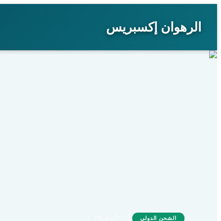
الرهوان إكسبريس
🗓
١١ أبريل ٢٠٢٦
الشحن الدولي