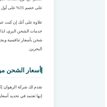
الاتصال تليفونيا
3
على خصم 35% على أول عملية شحن لديها.
البريد الإلكتروني
4
علاوة على أنك إن كنت عم
الدردشة المباشرة
5
خدمات الشحن البري، لذا ل
أنواع الشحن من السع
6
شحن بأسعار تنافسية وبجود
أفضل شركات شحن من
7
البحرين.
شركة نقل عفش من ال
8
ضمانات شركات شحن 
9
السلامة والأمان
10
أسعار الشحن من 
التسليم في الوقت 
11
نصائح شركة شحن من 
12
تقدم لك شركة الرهوان إ
إنها تعتمد في تحديد أسعا