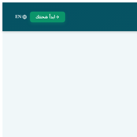
EN
/
ابدأ شحنتك