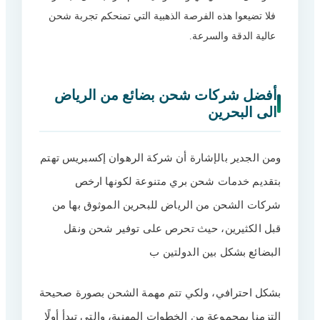
فلا تضيعوا هذه الفرصة الذهبية التي تمنحكم تجربة شحن
اختلاف أحجام الشاحنات
15
عالية الدقة والسرعة.
معايير الضمان والأمان بالتوصيل والشحن
16
من الرياض للبحرين
أنواع الشحن البري من الرياض للبحرين
أفضل شركات شحن بضائع من الرياض
17
بشركة الراهون السريع
الى البحرين
أرقام شركات شحن دولي بري وجوي من
18
الرياض للبحرين
ومن الجدير بالإشارة أن شركة الرهوان إكسبريس تهتم
الأسئلة الشائعة
19
بتقديم خدمات شحن بري متنوعة لكونها ارخص
شركات الشحن من الرياض للبحرين الموثوق بها من
قبل الكثيرين، حيث تحرص على توفير شحن ونقل
البضائع بشكل بين الدولتين ب
بشكل احترافي، ولكي تتم مهمة الشحن بصورة صحيحة
التزمنا بمجموعة من الخطوات المهنية، والتي تبدأ أولًا