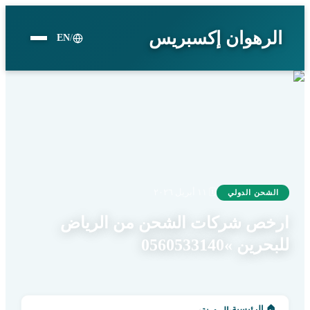
الرهوان إكسبريس
EN
/
🗓
١١ أبريل ٢٠٢٦
الشحن الدولي
ارخص شركات الشحن من الرياض
للبحرين »0560533140
🏠
الرئيسية
›
›