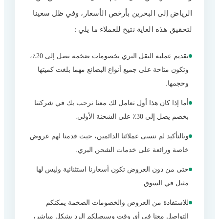
مميزات شركة الرهوان إكسبريس للشحن
4
الرياض إلى البحرين بأرخص الأسعار، وفي ظل سعينا
البري من الرياض الى البحرين
لتحقيق هذه الغاية نتيح للعملاء ما يلي :
السمعة والخبرة بالخدمات المرنة
5
التقنيات المستخدمة
6
تقديم عملية النقل البري بخصومات ضخمة تصل إلى 20٪،
وتكون متاحة على جميع أنواع البضائع مهما بلغت كميتها
خدمة العملاء
7
وحجمها.
التغطية الجغرافية والضمانات
8
أما إذا كان هذا أول تعامل لك معنا نرحب بك في شركتنا
الأسعار المتميزة
9
بخصم يصل إلى 30٪ على الشحنة الأولى.
أسعار الشحن البري من الرياض الى
10
وبالتأكيد لم ننسى عملائنا الدائمين، حيث قدمنا لهم عروض
البحرين
خاصة ورائعة على خدمات الشحن البري.
شركة نقل عفش من الرياض إلى البحرين
11
حتى من دون العروض تكون أسعارنا استثنائية وليس لها
الأمن والسلامة
12
مثيل في السوق.
توفير التعب
13
للاستفادة من العروض والخصومات الضخمة يمكنكم
انخفاض في الأسعار
14
التواصل معنا في أي وقت وسيصلكم الرد بشكل مباشر،