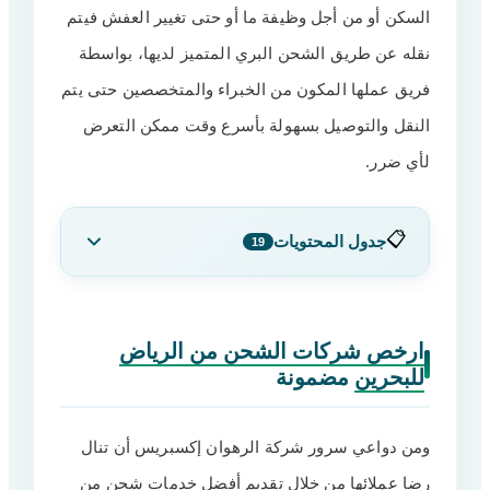
السكن أو من أجل وظيفة ما أو حتى تغيير العفش فيتم
نقله عن طريق الشحن البري المتميز لديها، بواسطة
فريق عملها المكون من الخبراء والمتخصصين حتى يتم
النقل والتوصيل بسهولة بأسرع وقت ممكن التعرض
لأي ضرر.
📋
جدول المحتويات
19
ارخص شركات الشحن من الرياض للبحرين
1
مضمونة
ارخص شركات الشحن من الرياض
للبحرين
مضمونة
أفضل شركات شحن بضائع من الرياض الى
2
البحرين
تسهيلات أعمال الجمارك للشحن الدولي من
ومن دواعي سرور شركة الرهوان إكسبريس أن تنال
3
الرياض الى البحرين
رضا عملائها من خلال تقديم أفضل خدمات شحن من